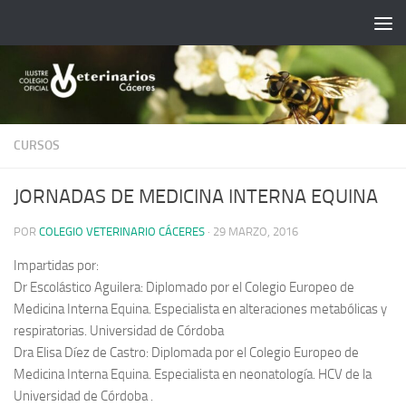
Saltar al contenido
CURSOS
JORNADAS DE MEDICINA INTERNA EQUINA
POR
COLEGIO VETERINARIO CÁCERES
·
29 MARZO, 2016
Impartidas por:
Dr Escolástico Aguilera: Diplomado por el Colegio Europeo de
Medicina Interna Equina. Especialista en alteraciones metabólicas y
respiratorias. Universidad de Córdoba
Dra Elisa Díez de Castro: Diplomada por el Colegio Europeo de
Medicina Interna Equina. Especialista en neonatología. HCV de la
Universidad de Córdoba .