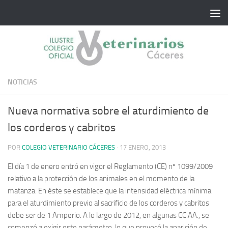
Saltar al contenido
NOTICIAS
Nueva normativa sobre el aturdimiento de
los corderos y cabritos
POR
COLEGIO VETERINARIO CÁCERES
·
17 ENERO, 2013
El día 1 de enero entró en vigor el Reglamento (CE) nº 1099/2009
relativo a la protección de los animales en el momento de la
matanza. En éste se establece que la intensidad eléctrica mínima
para el aturdimiento previo al sacrificio de los corderos y cabritos
debe ser de 1 Amperio.
A lo largo de 2012, en algunas CC.AA., se
comenzó a exigir este parámetro, lo que provocó la aparición de