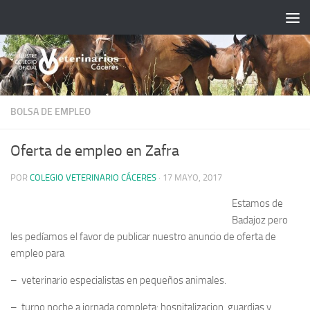
Saltar al contenido
BOLSA DE EMPLEO
Oferta de empleo en Zafra
POR
COLEGIO VETERINARIO CÁCERES
·
17 MAYO, 2017
Estamos de
Badajoz pero
les pedíamos el favor de publicar nuestro anuncio de oferta de
empleo para
– veterinario especialistas en pequeños animales.
– turno noche a jornada completa: hospitalizacion, guardias y