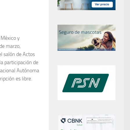
n México y
 de marzo,
l salón de Actos
la participación de
 Nacional Autónoma
ipción es libre.