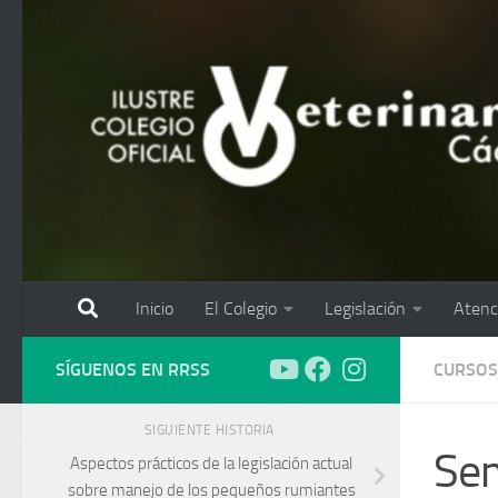
Saltar al contenido
Inicio
El Colegio
Legislación
Atenc
SÍGUENOS EN RRSS
CURSOS
SIGUIENTE HISTORIA
Sem
Aspectos prácticos de la legislación actual
sobre manejo de los pequeños rumiantes