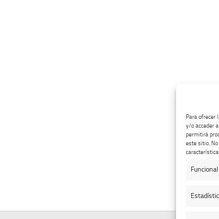
Para ofrecer 
y/o acceder a
permitirá pro
este sitio. N
característica
Funcional
Estadísti