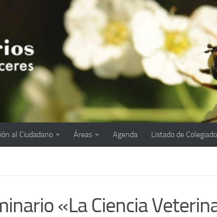
ión al Ciudadano
Áreas
Agenda
Listado de Colegiad
inario «La Ciencia Veterina