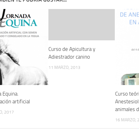
Curso de Apicultura y
Adiestrador canino
11 MARZO, 2013
a Equina.
Curso teór
ción artificial
Anestesiol
animales 
O, 2017
16 MARZO, 