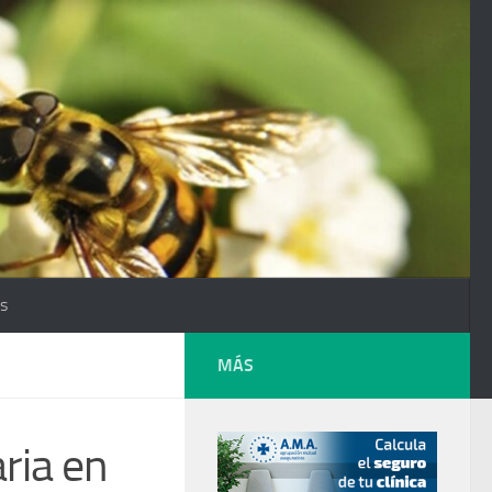
os
MÁS
ria en