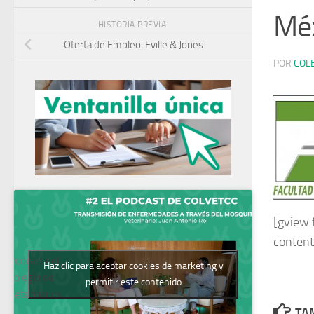
Méx
HISTORIA PREVIA
Oferta de Empleo: Eville & Jones
POR
COL
[gview 
conten
Podcast del
Haz clic para aceptar cookies de marketing y
Colegio de
permitir este contenido
Veterinarios
TAM