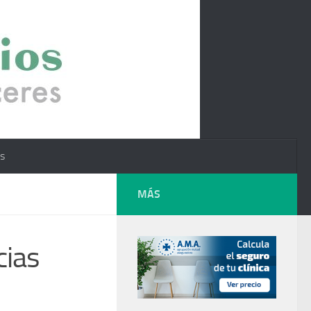
os
MÁS
cias