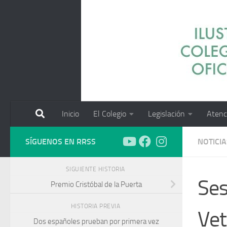
Saltar al contenido
Inicio
El Colegio
Legislación
Atenc
SÍGUENOS EN RRSS
NOTICIA
SIGUIENTE HISTORIA
Ses
Premio Cristóbal de la Puerta
HISTORIA PREVIA
Vet
Dos españoles prueban por primera vez