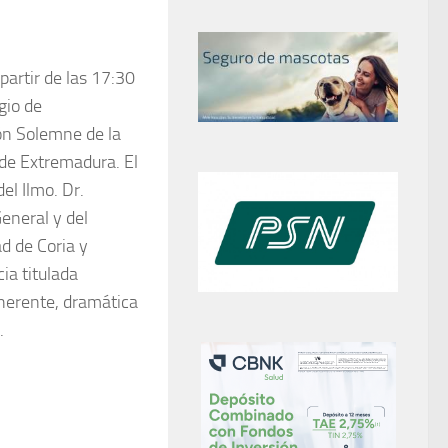
partir de las 17:30
gio de
ión Solemne de la
de Extremadura. El
el Ilmo. Dr.
General y del
ad de Coria y
ia titulada
nherente, dramática
.