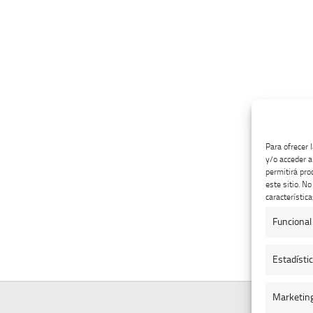
Para ofrecer 
y/o acceder a
permitirá pro
este sitio. N
característica
Funcional
Estadísti
Marketin