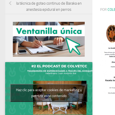
la técnica de goteo continuo de Baraka en
anestesia epidural en perros
POR
COL
Podcast del
Haz clic para aceptar cookies de marketing y
Colegio de
permitir este contenido
Veterinarios