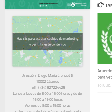
TAM
Haz clic para aceptar cookies de marketing
y permitir este contenido
Acuerdo
Dirección :
Diego María Crehuet 6.
para vet
10002 Cáceres
30 JULIO,
Telf :
(+34) 927224425
Lunes a Jueves
de 8:00 a 15:00 horas y de
de
16:00 a 19:00 horas
Viernes de 8:00 a 15:00 horas
En los meses de Julio y Agosto abierto solo