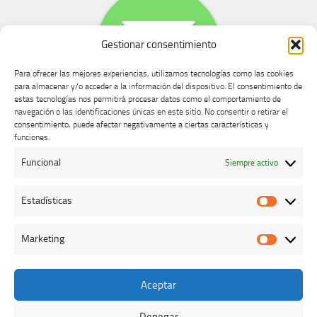
Gestionar consentimiento
Para ofrecer las mejores experiencias, utilizamos tecnologías como las cookies
para almacenar y/o acceder a la información del dispositivo. El consentimiento de
estas tecnologías nos permitirá procesar datos como el comportamiento de
navegación o las identificaciones únicas en este sitio. No consentir o retirar el
consentimiento, puede afectar negativamente a ciertas características y
Buzón de dudas, quejas y sugerencias
funciones.
Funcional
Siempre activo
AVISO LEGAL Y PRIVACIDAD
Estadísticas
Estadíst
Marketing
Marketi
Aceptar
Colegio Oficial de Veterinarios de Cáceres © 2026. Todos los
derechos reservados.
Denegar