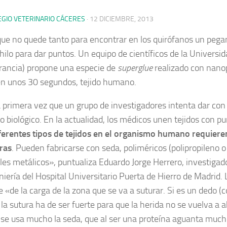
EGIO VETERINARIO CÁCERES
·
12 DICIEMBRE, 2013
ue no quede tanto para encontrar en los quirófanos un pega
hilo para dar puntos. Un equipo de científicos de la Universi
Francia) propone una especie de
superglue
realizado con nanop
en unos 30 segundos, tejido humano.
a primera vez que un grupo de investigadores intenta dar con 
o biológico. En la actualidad, los médicos unen tejidos con pu
ferentes tipos de tejidos en el organismo humano requieren
ras
. Pueden fabricarse con seda, poliméricos (polipropileno o
les metálicos», puntualiza Eduardo Jorge Herrero, investigado
niería del Hospital Universitario Puerta de Hierro de Madrid. 
 «de la carga de la zona que se va a suturar. Si es un dedo
a sutura ha de ser fuerte para que la herida no se vuelva a abr
 se usa mucho la seda, que al ser una proteína aguanta much