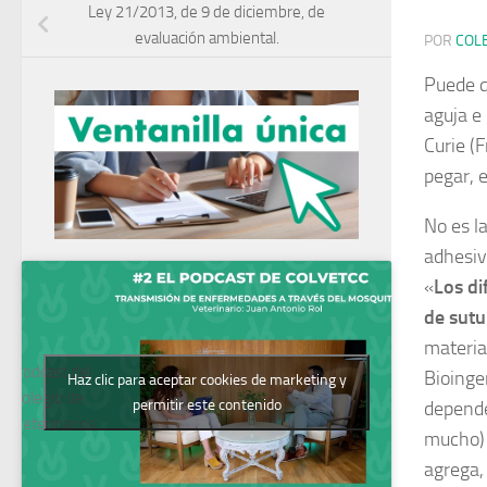
Ley 21/2013, de 9 de diciembre, de
evaluación ambiental.
POR
COL
Puede q
aguja e 
Curie (
pegar, 
No es l
adhesiv
«
Los di
de sutu
materia
Podcast del
Bioinge
Haz clic para aceptar cookies de marketing y
Colegio de
permitir este contenido
depende
Veterinarios
mucho) l
agrega,