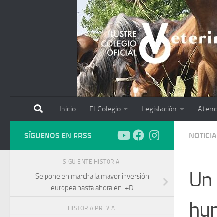
Saltar al contenido
Inicio
El Colegio
Legislación
Atenc
SÍGUENOS EN RRSS
NOTICIA
SIGUIENTE HISTORIA
Un 
Se pone en marcha la mayor inversión
europea hasta ahora en I+D
hu
HISTORIA PREVIA