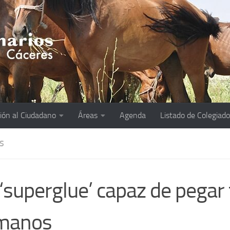
ión al Ciudadano
Áreas
Agenda
Listado de Colegiad
S
‘superglue’ capaz de pegar 
manos