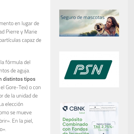
mento en lugar de
dad Pierre y Marie
artículas capaz de
la fórmula del
ntos de aguja.
 distintos tipos
 el Gore-Tex) o con
r de la unidad de
La elección
 (como se mueve
ir». En la piel,
o».