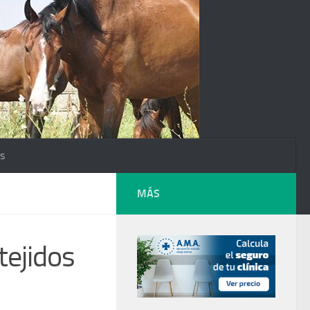
os
MÁS
tejidos