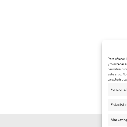
Para ofrecer 
y/o acceder a
permitirá pro
este sitio. N
característica
Funcional
Estadísti
Marketin