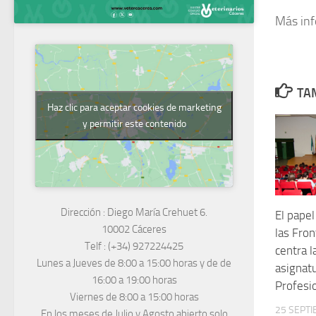
Más in
TAM
Haz clic para aceptar cookies de marketing
y permitir este contenido
Dirección :
Diego María Crehuet 6.
El papel
10002 Cáceres
las Fron
Telf :
(+34) 927224425
centra l
Lunes a Jueves
de 8:00 a 15:00 horas y de
de
asignatu
16:00 a 19:00 horas
Profesi
Viernes de 8:00 a 15:00 horas
25 SEPTI
En los meses de Julio y Agosto abierto solo