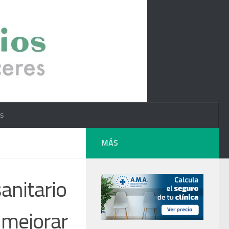
os
MÁS
anitario
 mejorar