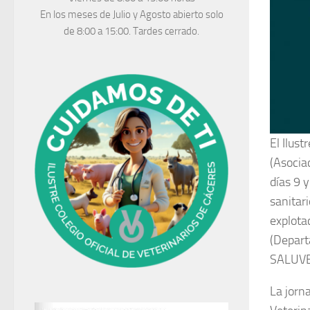
En los meses de Julio y Agosto abierto solo
de 8:00 a 15:00. Tardes cerrado.
El Ilus
(Asocia
días 9 y
sanitar
explota
(Depart
SALUVE
La jorn