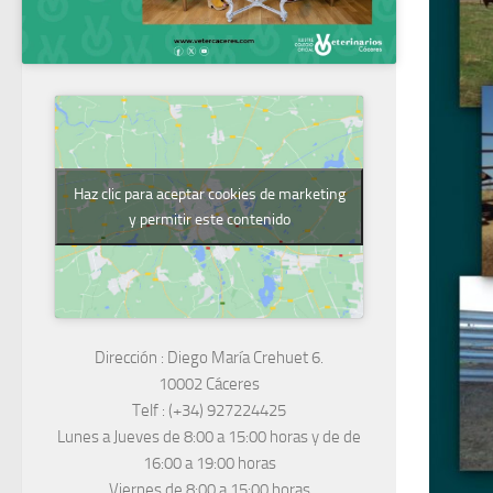
Haz clic para aceptar cookies de marketing
y permitir este contenido
Dirección :
Diego María Crehuet 6.
10002 Cáceres
Telf :
(+34) 927224425
Lunes a Jueves
de 8:00 a 15:00 horas y de
de
16:00 a 19:00 horas
Viernes de 8:00 a 15:00 horas