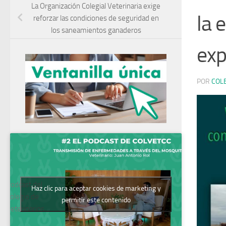
La Organización Colegial Veterinaria exige
la 
reforzar las condiciones de seguridad en
los saneamientos ganaderos
exp
POR
COL
Podcast del
Haz clic para aceptar cookies de marketing y
Colegio de
permitir este contenido
Veterinarios