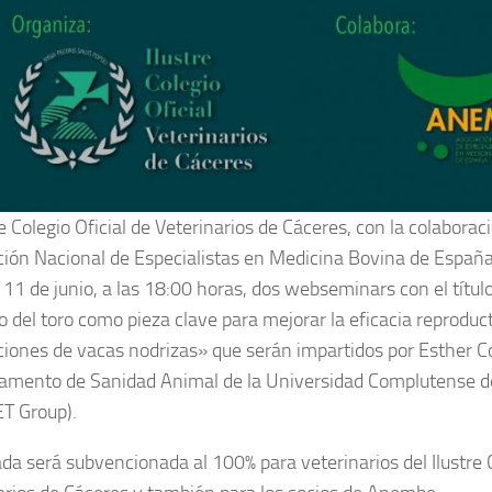
tre Colegio Oficial de Veterinarios de Cáceres, con la colabo
ción Nacional de Especialistas en Medicina Bovina de España
 11 de junio, a las 18:00 horas, dos webseminars con el título
io del toro como pieza clave para mejorar la eficacia reproduc
ciones de vacas nodrizas» que serán impartidos por Esther C
amento de Sanidad Animal de la Universidad Complutense d
T Group).
ada será subvencionada al 100% para veterinarios del Ilustre C