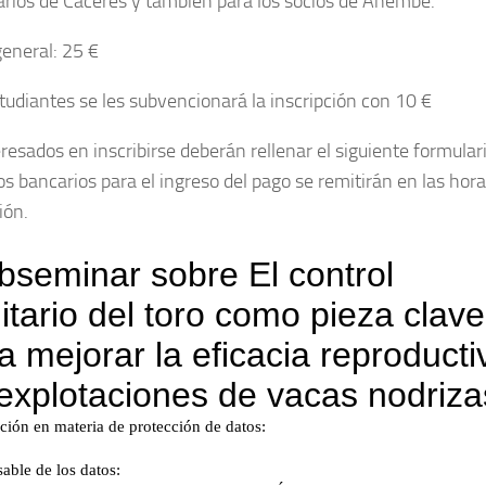
arios de Cáceres y también para los socios de Anembe.
general: 25 €
studiantes se les subvencionará la inscripción con 10 €
resados en inscribirse deberán rellenar el siguiente formulari
os bancarios para el ingreso del pago se remitirán en las hora
ión.