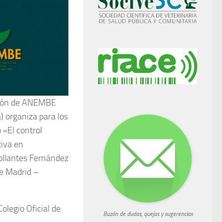
ración de ANEMBE
) organiza para los
 «El control
tiva en
ollantes Fernández
e Madrid –
olegio Oficial de
Buzón de dudas, quejas y sugerencias