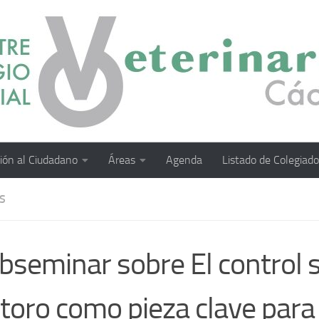
ión al Ciudadano
Áreas
Agenda
Listado de Colegiad
S
seminar sobre El control s
 toro como pieza clave para