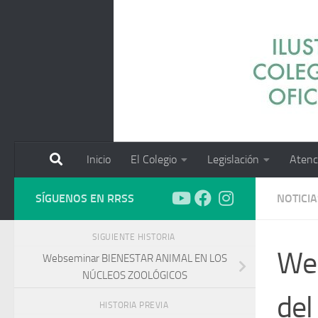
Saltar al contenido
Inicio
El Colegio
Legislación
Atenc
SÍGUENOS EN RRSS
NOTICIA
SIGUIENTE HISTORIA
Web
Webseminar BIENESTAR ANIMAL EN LOS
NÚCLEOS ZOOLÓGICOS
del
HISTORIA PREVIA