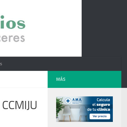
os
MÁS
l CCMIJU