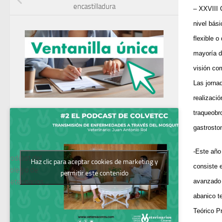
encastilladura
–
XXVIII 
nivel bási
flexible 
mayoría d
visión com
Las jorna
realizaci
traqueobr
gastrosto
-Este año
Podcast del
Haz clic para aceptar cookies de marketing y
consiste 
Colegio de
permitir este contenido
avanzado 
Veterinarios
abanico t
Teórico P