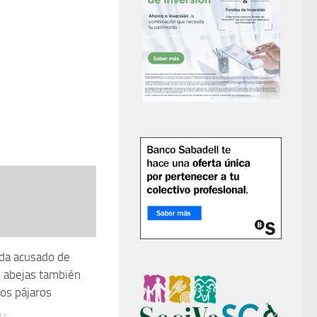
cida acusado de
s abejas también
los pájaros
14