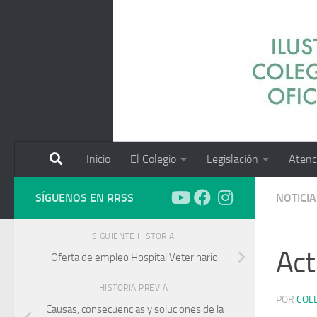
Saltar al contenido
Inicio
El Colegio
Legislación
Atenc
SÍGUENOS EN RRSS
NOTICIA
SIGUIENTE HISTORIA
Act
Oferta de empleo Hospital Veterinario
HISTORIA PREVIA
POR
COL
Causas, consecuencias y soluciones de la