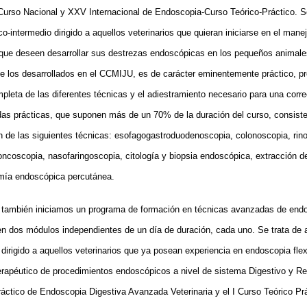
Curso Nacional y XXV Internacional de Endoscopia-Curso Teórico-Práctico
. S
co-intermedio dirigido a aquellos veterinarios que quieran iniciarse en el man
o que deseen desarrollar sus destrezas endoscópicas en los pequeños animale
e los desarrollados en el CCMIJU, es de carácter eminentemente práctico, p
pleta de las diferentes técnicas y el adiestramiento necesario para una correc
das prácticas, que suponen más de un 70% de la duración del curso, consiste
ón de las siguientes técnicas: esofagogastroduodenoscopia, colonoscopia, rin
oncoscopia, nasofaringoscopia, citología y biopsia endoscópica, extracción d
mía endoscópica percutánea.
 también iniciamos un programa de formación en técnicas avanzadas de endos
en dos módulos independientes de un día de duración, cada uno. Se trata de a
dirigido a aquellos veterinarios que ya posean experiencia en endoscopia flex
erapéutico de procedimientos endoscópicos a nivel de sistema Digestivo y Res
ráctico de Endoscopia Digestiva Avanzada Veterinaria y el I Curso Teórico P