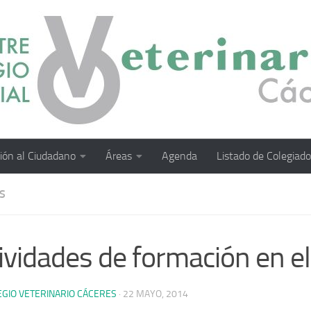
ión al Ciudadano
Áreas
Agenda
Listado de Colegiad
S
ividades de formación en e
EGIO VETERINARIO CÁCERES
·
22 MAYO, 2014