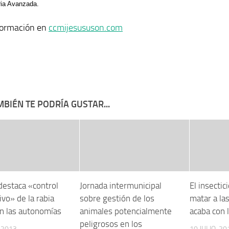
ria Avanzada.
formación en
ccmijesususon.com
BIÉN TE PODRÍA GUSTAR...
destaca «control
Jornada intermunicipal
El insecti
vo» de la rabia
sobre gestión de los
matar a la
on las autonomías
animales potencialmente
acaba con 
peligrosos en los
, 2013
10 JULIO, 20