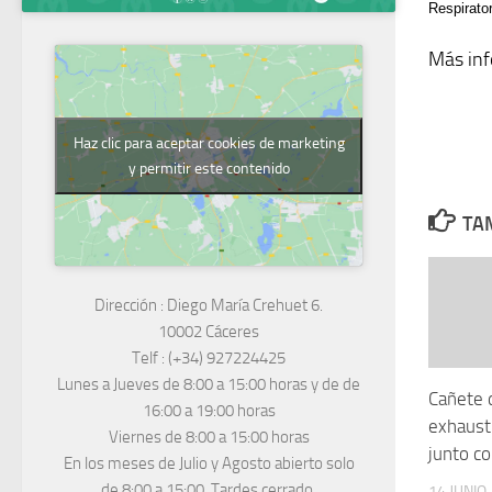
Respirato
Más in
Haz clic para aceptar cookies de marketing
y permitir este contenido
TAM
Dirección :
Diego María Crehuet 6.
10002 Cáceres
Telf :
(+34) 927224425
Lunes a Jueves
de 8:00 a 15:00 horas y de
de
Cañete 
16:00 a 19:00 horas
exhausti
Viernes de 8:00 a 15:00 horas
junto c
En los meses de Julio y Agosto abierto solo
de 8:00 a 15:00. Tardes cerrado.
14 JUNIO