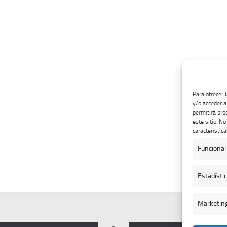
Para ofrecer 
y/o acceder a
permitirá pro
este sitio. N
característica
Funcional
Estadísti
Marketin